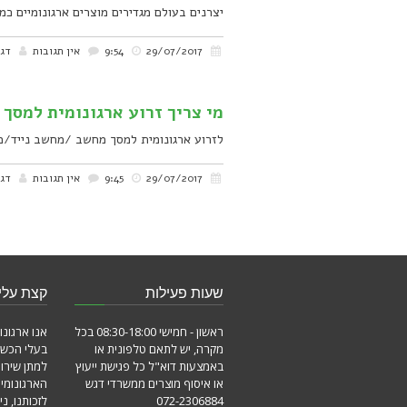
יצרנים בעולם מגדירים מוצרים ארגונומיים כ
29/07/2017
9:54
אין תגובות
דגש
מי צריך זרוע ארגונומית למסך
לזרוע ארגונומית למסך מחשב /מחשב נייד/מח
29/07/2017
9:45
אין תגובות
דגש
שעות פעילות
קצת עלינ
ראשון - חמישי 08:30-18:00 בכל
אנו ארגונו
מקרה, יש לתאם טלפונית או
בעלי הכשר
באמצעות דוא"ל כל פגישת ייעוץ
למתן שירו
או איסוף מוצרים ממשרדי דגש
הארגונומי
072-2306884
לזכותנו, ני