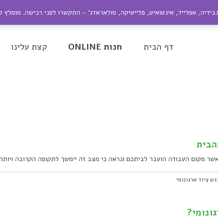
ייל:
nir@dagesh.co.il
נבידיה, אפלייד, אינטואיט, פלייטיקה, סולאראדג' - התקשרו לפני רכישה. מומלץ 
be
Google+
Twitter
Facebook
דף הבית
חנות ONLINE
קצת עלינו
הבית
אשר מקום העבודה הועבר לביתכם ונראה כי מצב זה יימשך לתקופה הקרובה ויותר,
גש ציוד ארגונומי
ונומי?