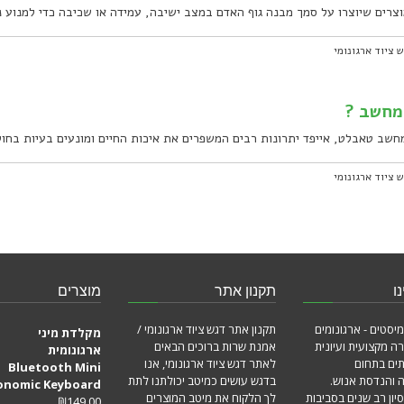
מוצרים שיוצרו על סמך מבנה גוף האדם במצב ישיבה, עמידה או שכיבה כדי למנוע נ
 ציוד ארגונומי
 מחשב ?
שב טאבלט, אייפד יתרונות רבים המשפרים את איכות החיים ומונעים בעיות בחול
 ציוד ארגונומי
ו
תקנון אתר
מוצרים
מיסטים - ארגונומים
תקנון אתר דגש ציוד ארגונומי /
מקלדת מיני
ה מקצועית ועיונית
אמנת שרות ברוכים הבאים
ארגונומית
תים בתחום
לאתר דגש ציוד ארגונומי, אנו
Bluetooth Mini
ה והנדסת אנוש.
בדגש עושים כמיטב יכולתנו לתת
onomic Keyboard
סיון רב שנים בסביבות
לך הלקוח את מיטב המוצרים
₪
149.00