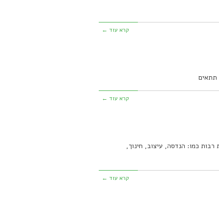
קרא עוד ←
 תתאים
קרא עוד ←
מית וכוללת דיספלינות רבות כמו: הנדסה, עיצוב, חינוך,
קרא עוד ←