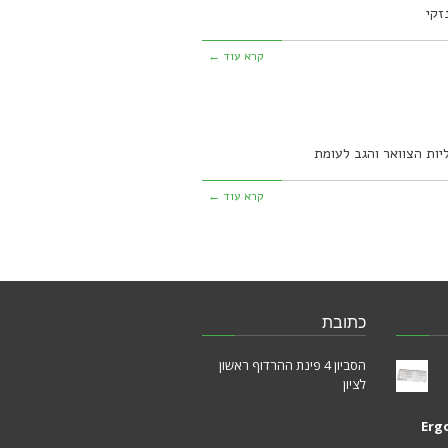
זקי
קרא עוד ←
יות הצוואר והגב לעומת
קרא עוד ←
כתובת
הסביון 4 פינת ההרדוף ראשון
לציון
Erg