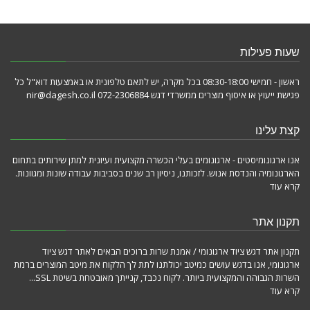
שעות פעילות
ראשון - חמישי 08:30-18:00 בכל מקרה, יש לתאם טלפונית או באמצעות דוא"ל כל
פגישת ייעוץ או איסוף מוצרים ממשרדי דגש 072-2306884 nir@dagesh.co.il
קצת עלינו
אנו ארגונומיסטים - ארגונומים בעלי הכשרה מקצועית ועיונית למתן שירותים בתחום
הארגונומיה והנדסת אנוש. לזכותנו, ניסיון רב שנים בסביבות עבודה שונות ומגוונות.
קרא עוד
תקנון אתר
תקנון אתר דגש ציוד ארגונומי / אמנת שרות ברוכים הבאים לאתר דגש ציוד
ארגונומי, אנו בדגש עושים כמיטב יכולתנו לתת לך הלקוח את מיטב המוצרים ברמת
השרות הגבוהה והמקצועית ביותר. לקוח נכבד, קנייתך מאובטחת בשיטת SSL...
קרא עוד