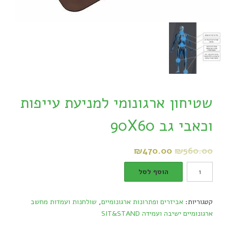
שטיחון ארגונומי למניעת עייפות
וכאבי גב 90X60
₪
470.00
₪
560.00
שטיחון
הוסף לסל
ארגונומי
למניעת
קטגוריות:
אביזרים ופתרונות ארגונומיים
,
שולחנות ועמדות מחשב
עייפות
ארגונומיים ישיבה ועמידה SIT&STAND
וכאבי
גב