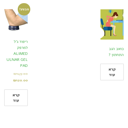
מבצע!
ריפוד ג'ל
למרפק
כואב הגב
ALIMED
התחתון ?
ULNAR GEL
PAD
קרא
₪
149.00
עוד
₪
120.00
קרא
עוד