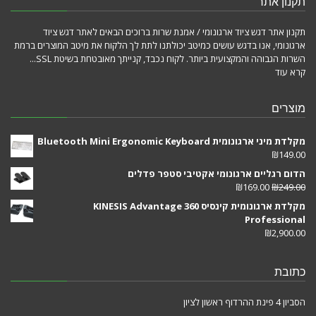
תקנון אתר
תקנון אתר דגש ציוד ארגונומי / אמנת שרות ברוכים הבאים לאתר דגש ציוד
ארגונומי, אנו בדגש עושים כמיטב יכולתנו לתת לך הלקוח את מיטב המוצרים ברמת
השרות הגבוהה והמקצועית ביותר. לקוח נכבד, קנייתך מאובטחת בשיטת SSL...
קרא עוד
מוצרים
מקלדת מיני ארגונומית Bluetooth Mini Ergonomic Keyboard
₪
149.00
הדום רגליים ארגונומי אקטיבי סטפר פדלים
₪
169.00
₪
249.00
מקלדת ארגונומית קינסיס KINESIS Advantage 360
Professional
₪
2,900.00
כתובת
הסביון 4 פינת ההרדוף ראשון לציון