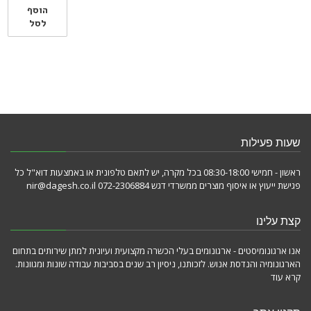
הוסף
לסל
שעות פעילות
ראשון - חמישי 08:30-18:00 בכל מקרה, יש לתאם טלפונית או באמצעות דוא"ל כל
פגישת ייעוץ או איסוף מוצרים ממשרדי דגש 072-2306884 nir@dagesh.co.il
קצת עלינו
אנו ארגונומיסטים - ארגונומים בעלי הכשרה מקצועית ועיונית למתן שירותים בתחום
הארגונומיה והנדסת אנוש. לזכותנו, ניסיון רב שנים בסביבות עבודה שונות ומגוונות.
קרא עוד