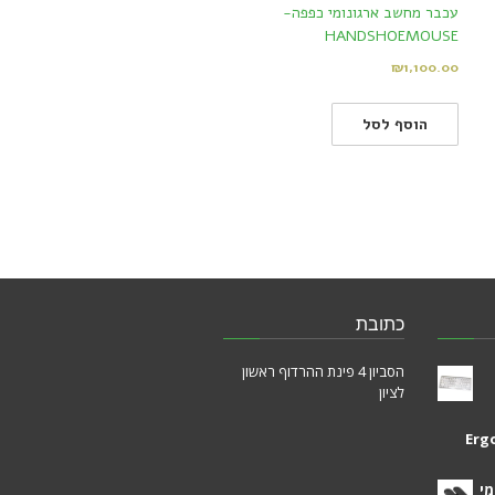
עכבר מחשב ארגונומי כפפה-
HANDSHOEMOUSE
₪
1,100.00
הוסף לסל
כתובת
הסביון 4 פינת ההרדוף ראשון
לציון
Erg
מי