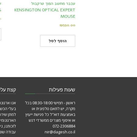
עכבר מחשב הפוך טרקבול
S
KENSINGTON OPTICAL EXPERT
MOUSE
0
₪
550.00
הוסף לסל
שעות פעילות
קצת עלינ
ראשון - חמישי 08:30-18:00 בכל
אנו ארגונו
מקרה, יש לתאם טלפונית או
בעלי הכשר
באמצעות דוא"ל כל פגישת ייעוץ
למתן שירו
או איסוף מוצרים ממשרדי דגש
הארגונומי
072-2306884
לזכותנו, ני
nir@dagesh.co.il
עבודה שונו