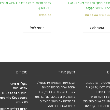
עכבר הפוך טרקבול LOGITECH
עכבר ארגונומי אנכי דגם EVOLUENT
4 RIGHT
M570 WIERLES
₪
750.00
₪
285.00
₪
345.0
הוסף לסל
הוסף לסל
ו
תקנון אתר
מוצרים
מיסטים - ארגונומים
תקנון אתר דגש ציוד ארגונומי /
מקלדת מיני
ה מקצועית ועיונית
אמנת שרות ברוכים הבאים
ארגונומית
תים בתחום
לאתר דגש ציוד ארגונומי, אנו
Bluetooth Mini
ה והנדסת אנוש.
בדגש עושים כמיטב יכולתנו לתת
onomic Keyboard
סיון רב שנים בסביבות
לך הלקוח את מיטב המוצרים
₪
149.00
ת ומגוונות.
קרא עוד
ברמת השרות הגבוהה
הדום רגליים ארגונו