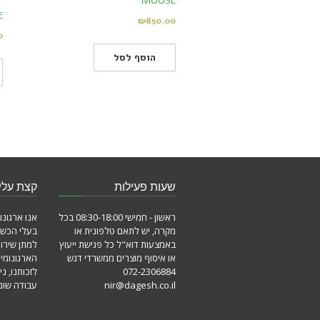
T
MOUSE
E
₪
850.00
0
הוסף לסל
שעות פעילות
קצת עלינ
ראשון - חמישי 08:30-18:00 בכל
אנו ארגונו
מקרה, יש לתאם טלפונית או
בעלי הכשר
באמצעות דוא"ל כל פגישת ייעוץ
למתן שירו
או איסוף מוצרים ממשרדי דגש
הארגונומי
072-2306884
לזכותנו, ני
nir@dagesh.co.il
עבודה שונו