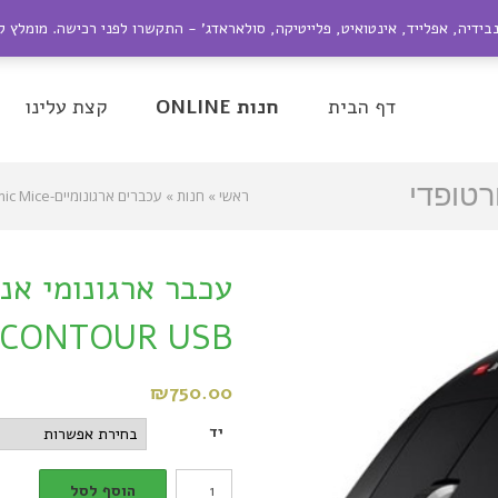
ייל:
nir@dagesh.co.il
נבידיה, אפלייד, אינטואיט, פלייטיקה, סולאראדג' - התקשרו לפני רכישה. מומלץ 
be
Google+
Twitter
Facebook
דף הבית
חנות ONLINE
קצת עלינו
רטופדי
ראשי
»
חנות
»
עכברים ארגונומיים-Ergonomic Mice
UNIMOU
UNIMOUSE CONTOUR USB
עכבר ארגונומי אנכ
 CONTOUR USB
₪
750.00
יד
עכבר
הוסף לסל