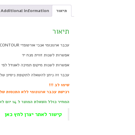
תיאור
Additional information
תיאור
עכבר ארגונומי אנכי אורטופדי UNIMOUSE CONTOUR
אפשרות לשנות זווית מנח יד
אפשרות לשנות מיקום תמיכה לאגודל לפי 
עכבר זה ניתן להשאלה לתקופת ניסיון של 14 יום בסביבת העבודה שלכם וזאת לאחר התאמה אישית במשרדי דגש ציוד ארגונומי
שימו לב !!!
רכישת עכבר ארגונומי ללא התנסות של
המחיר כולל השאלת המוצר ל 14 יום לאחר התאמה ראשונית והדרכת שימוש
קישור לאתר יצרן לחץ כאן