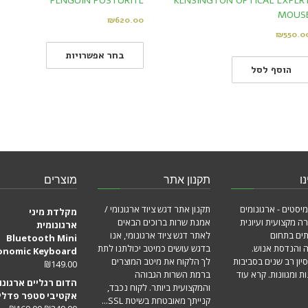
PENGUIN POSTURITE
KENSINGTON OPTICAL EXPER
MOUS
₪
620.00
₪
550.0
בחר אפשרויות
הוסף לסל
ו
תקנון אתר
מוצרים
מיסטים - ארגונומים
תקנון אתר דגש ציוד ארגונומי /
מקלדת מיני
ה מקצועית ועיונית
אמנת שרות ברוכים הבאים
ארגונומית
תים בתחום
לאתר דגש ציוד ארגונומי, אנו
Bluetooth Mini
ה והנדסת אנוש.
בדגש עושים כמיטב יכולתנו לתת
onomic Keyboard
סיון רב שנים בסביבות
לך הלקוח את מיטב המוצרים
₪
149.00
ת ומגוונות.
קרא עוד
ברמת השרות הגבוהה
הדום רגליים ארגונו
והמקצועית ביותר. לקוח נכבד,
אקטיבי סטפר פדלי
קנייתך מאובטחת בשיטת SSL...