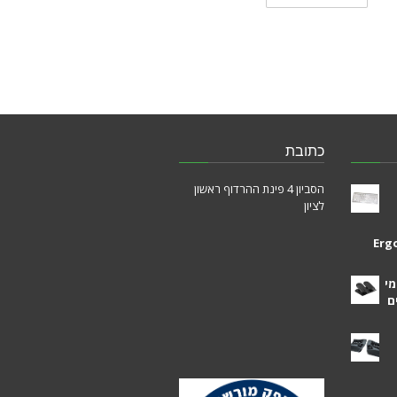
כתובת
הסביון 4 פינת ההרדוף ראשון
לציון
Erg
מי
ם