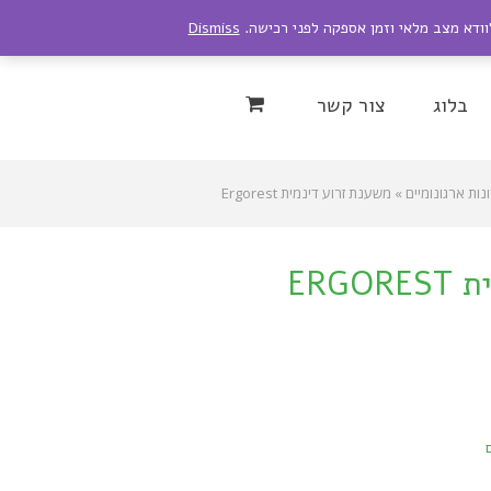
לוודא מצב מלאי וזמן אספקה לפני רכישה.
Dismiss
Instagram
YouTu
בלוג
צור קשר
נות ארגונומיים
»
משענת זרוע דינמית Ergorest
ERG