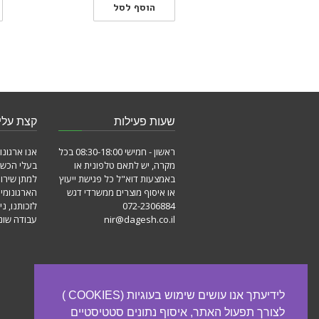
הוסף לסל
שעות פעילות
קצת עלינ
ראשון - חמישי 08:30-18:00 בכל
אנו ארגונו
מקרה, יש לתאם טלפונית או
בעלי הכשר
באמצעות דוא"ל כל פגישת ייעוץ
למתן שירו
או איסוף מוצרים ממשרדי דגש
הארגונומי
072-2306884
לזכותנו, ני
nir@dagesh.co.il
עבודה שונו
לידיעתך אנו עושים שימוש בעוגיות (COOKIES )
לצורך תפעול האתר, איסוף נתונים סטטיסטיים