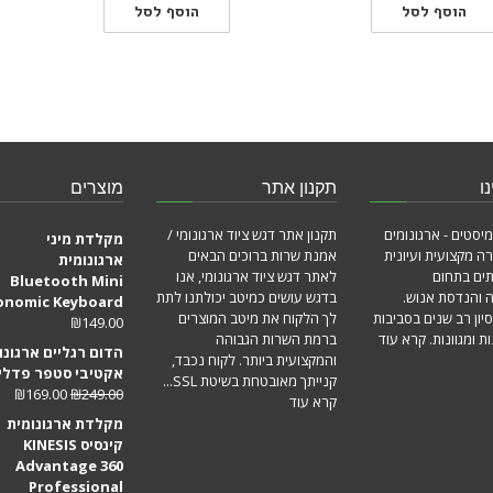
הוסף לסל
הוסף לסל
ו
תקנון אתר
מוצרים
מיסטים - ארגונומים
תקנון אתר דגש ציוד ארגונומי /
מקלדת מיני
ה מקצועית ועיונית
אמנת שרות ברוכים הבאים
ארגונומית
תים בתחום
לאתר דגש ציוד ארגונומי, אנו
Bluetooth Mini
ה והנדסת אנוש.
בדגש עושים כמיטב יכולתנו לתת
onomic Keyboard
סיון רב שנים בסביבות
לך הלקוח את מיטב המוצרים
₪
149.00
ת ומגוונות.
קרא עוד
ברמת השרות הגבוהה
הדום רגליים ארגונו
והמקצועית ביותר. לקוח נכבד,
אקטיבי סטפר פדלי
קנייתך מאובטחת בשיטת SSL...
₪
169.00
₪
249.00
קרא עוד
מקלדת ארגונומית
קינסיס KINESIS
Advantage 360
Professional