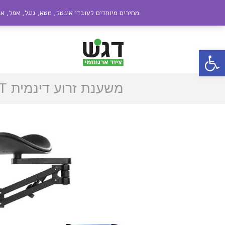
טלפון:
072-2306884
|
050-9909089
אימ
מחירים מיוחדים לעובדי אינטל, מטא, גוגל, אפל, א
פתח סרגל נגישות
משענת זרוע דינמית ERGOREST