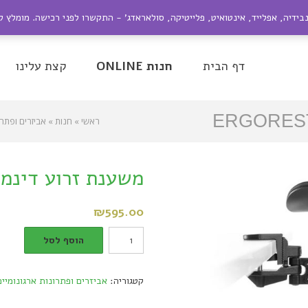
ייל:
nir@dagesh.co.il
נבידיה, אפלייד, אינטואיט, פלייטיקה, סולאראדג' - התקשרו לפני רכישה. מומלץ 
be
Google+
Twitter
Facebook
דף הבית
חנות ONLINE
קצת עלינו
ראשי
»
חנות
»
אביזרים ופתרו
משענת זרוע דינמית OREST
₪
595.00
משענת
הוסף לסל
זרוע
דינמית
קטגוריה:
אביזרים ופתרונות ארגונומיים
Ergorest
quantity