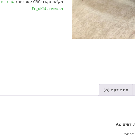
מק"ט:
CRC21140
קטגוריות:
אביזרים ו
/
ולמשפחה ErgoKid
ספר
קריאה
/
דפים
A4
quantity
חוות דעת (0)
פים A4