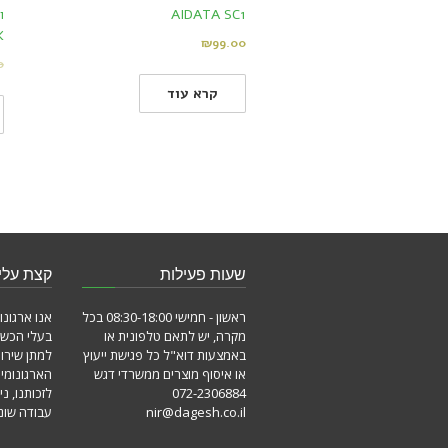
AIDATA SC1
K
₪
99.00
0
קרא עוד
שעות פעילות
קצת עלינ
ראשון - חמישי 08:30-18:00 בכל
אנו ארגונו
מקרה, יש לתאם טלפונית או
בעלי הכשר
באמצעות דוא"ל כל פגישת ייעוץ
למתן שירו
או איסוף מוצרים ממשרדי דגש
הארגונומי
072-2306884
לזכותנו, ני
nir@dagesh.co.il
עבודה שונו