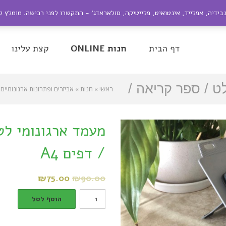
ייל:
nir@dagesh.co.il
נבידיה, אפלייד, אינטואיט, פלייטיקה, סולאראדג' - התקשרו לפני רכישה. מומלץ 
be
Google+
Twitter
Facebook
דף הבית
חנות ONLINE
קצת עלינו
 / ספר קריאה /
ראשי
»
חנות
»
אביזרים ופתרונות ארגונומיים
A4
מעמד ארגונומי ל
/ דפים A4
₪
75.00
₪
90.00
מעמד
הוסף לסל
ארגונומי
לטאבלט