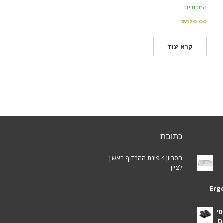
המכונית
₪
120.00
קרא עוד
כתובת
הסביון 4 פינת ההרדוף ראשון
לציון
Erg
מי
ם