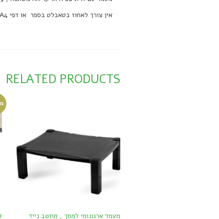
אין צורך לאחוז בטאבלט בספר או דפי A4 עבור הקלדת מסמכים למחשב , פשוט מניחים על המעמד הארגונומי בזווית הרצויה.
RELATED PRODUCTS
מב
מעמד ארגונומי למסך , מחשב נייד
ז