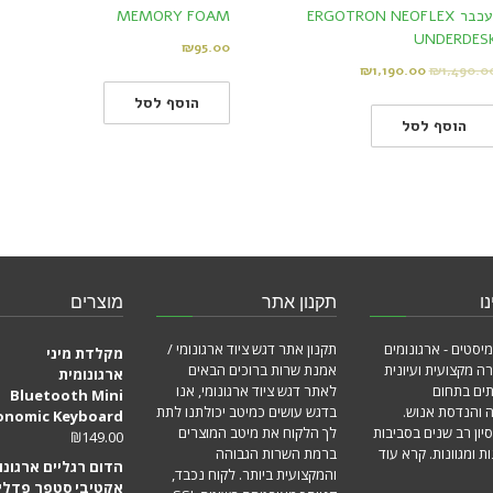
ועכבר ERGOTRON NEOFLEX
MEMORY FOAM
UNDERDES
₪
95.00
₪
1,190.00
₪
1,490.0
הוסף לסל
הוסף לסל
ו
תקנון אתר
מוצרים
מיסטים - ארגונומים
תקנון אתר דגש ציוד ארגונומי /
מקלדת מיני
ה מקצועית ועיונית
אמנת שרות ברוכים הבאים
ארגונומית
תים בתחום
לאתר דגש ציוד ארגונומי, אנו
Bluetooth Mini
ה והנדסת אנוש.
בדגש עושים כמיטב יכולתנו לתת
onomic Keyboard
סיון רב שנים בסביבות
לך הלקוח את מיטב המוצרים
₪
149.00
ת ומגוונות.
קרא עוד
ברמת השרות הגבוהה
הדום רגליים ארגונו
והמקצועית ביותר. לקוח נכבד,
אקטיבי סטפר פדלי