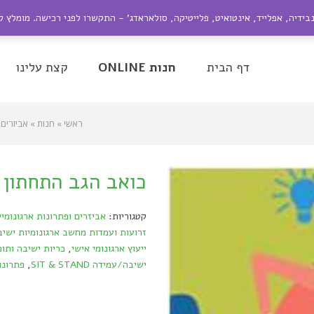
ייל:
nir@dagesh.co.il
נבידיה, אפלייד, אינטואיט, פלייטיקה, סולאראדג' - התקשרו לפני רכישה. מומלץ 
be
Google+
Twitter
Facebook
דף הבית
חנות ONLINE
קצת עלינו
ראשי
»
חנות
»
אביזרים
כואב הגב התחתון 
קטגוריות:
אביזרים ופתרונות ארגונומיי
זרועות ועמדות מחשב ארגונומיות ישיבה/עמידה STAND
ייעוץ ארגונומי אישי
,
כריות ישיבה ותומ
ישיבה/עמידה SIT & STAND
,
פתרונו