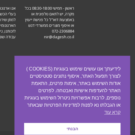
ראשון - חמישי 08:30-18:00 בכל
אנו ארגונו
מקרה, יש לתאם טלפונית או
בעלי הכשר
באמצעות דוא"ל כל פגישת ייעוץ
למתן שירו
או איסוף מוצרים ממשרדי דגש
הארגונומי
072-2306884
לזכותנו, ני
nir@dagesh.co.il
עבודה שונו
לידיעתך אנו עושים שימוש בעוגיות (COOKIES )
לצורך תפעול האתר, איסוף נתונים סטטיסטיים
אודות השימוש באתר, אימות פרטים, התאמת
האתר להעדפות אישיות ואבטחה. לפרטים
נוספים, לרבות אפשרויות ניטרול השימוש בעוגיות
או הגבלתו נא לפנות למדיניות הפרטיות שבאתר
קרא עוד
גלילה
הבנתי
לראש