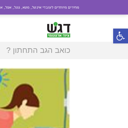
טלפון:
072-2306884
|
050-9909089
אימ
מחירים מיוחדים לעובדי אינטל, מטא, גוגל, אפל, א
פתח סרגל נגישות
כואב הגב התחתון ?