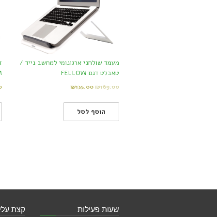
מעמד שולחני ארגונומי למחשב נייד /
טאבלט דגם FELLOW
M
0
₪
135.00
₪
169.00
הוסף לסל
שעות פעילות
קצת עלינ