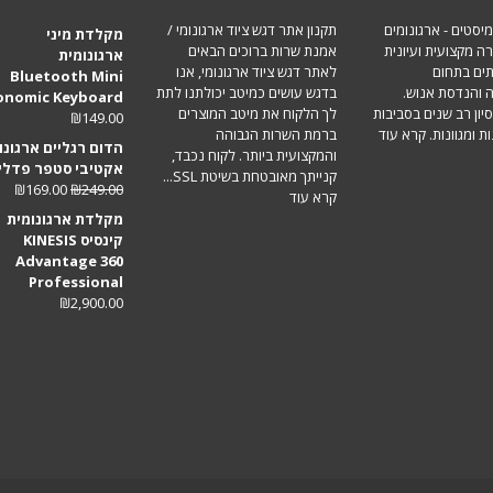
מיסטים - ארגונומים
תקנון אתר דגש ציוד ארגונומי /
מקלדת מיני
ה מקצועית ועיונית
אמנת שרות ברוכים הבאים
ארגונומית
תים בתחום
לאתר דגש ציוד ארגונומי, אנו
Bluetooth Mini
ה והנדסת אנוש.
בדגש עושים כמיטב יכולתנו לתת
onomic Keyboard
סיון רב שנים בסביבות
לך הלקוח את מיטב המוצרים
₪
149.00
ת ומגוונות.
קרא עוד
ברמת השרות הגבוהה
הדום רגליים ארגונו
והמקצועית ביותר. לקוח נכבד,
אקטיבי סטפר פדלי
קנייתך מאובטחת בשיטת SSL...
₪
169.00
₪
249.00
קרא עוד
מקלדת ארגונומית
קינסיס KINESIS
Advantage 360
Professional
₪
2,900.00