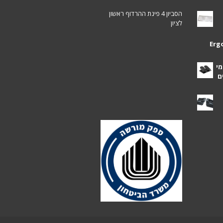
הסביון 4 פינת ההרדוף ראשון
לציון
Erg
מי
ם