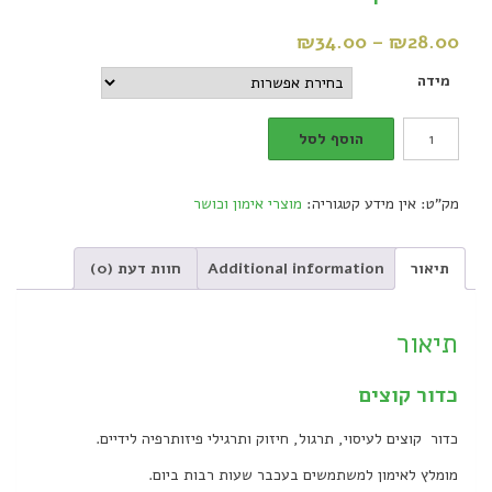
₪
34.00
–
₪
28.00
מידה
כדור
הוסף לסל
קוצים
quantity
מק"ט:
אין מידע
קטגוריה:
מוצרי אימון וכושר
תיאור
Additional information
חוות דעת (0)
תיאור
כדור קוצים
כדור קוצים לעיסוי, תרגול, חיזוק ותרגילי פיזותרפיה לידיים.
מומלץ לאימון למשתמשים בעכבר שעות רבות ביום.