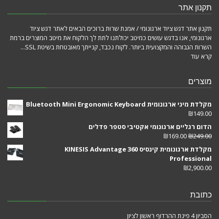
תקנון אתר
תקנון אתר דגש ציוד ארגונומי / אמנת שרות ברוכים הבאים לאתר דגש ציוד
ארגונומי, אנו בדגש עושים כמיטב יכולתנו לתת לך הלקוח את מיטב המוצרים ברמת
השרות הגבוהה והמקצועית ביותר. לקוח נכבד, קנייתך מאובטחת בשיטת SSL...
קרא עוד
מוצרים
מקלדת מיני ארגונומית Bluetooth Mini Ergonomic Keyboard
₪
149.00
הדום רגליים ארגונומי אקטיבי סטפר פדלים
₪
169.00
₪
249.00
מקלדת ארגונומית קינסיס KINESIS Advantage 360
Professional
₪
2,900.00
כתובת
הסביון 4 פינת ההרדוף ראשון לציון