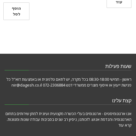
עוד
הוסף
לסל
שעות פעילות
ראשון - חמישי 08:30-18:00 בכל מקרה, יש לתאם טלפונית או באמצעות דוא"ל כל
פגישת ייעוץ או איסוף מוצרים ממשרדי דגש 072-2306884 nir@dagesh.co.il
קצת עלינו
אנו ארגונומיסטים - ארגונומים בעלי הכשרה מקצועית ועיונית למתן שירותים בתחום
הארגונומיה והנדסת אנוש. לזכותנו, ניסיון רב שנים בסביבות עבודה שונות ומגוונות.
קרא עוד