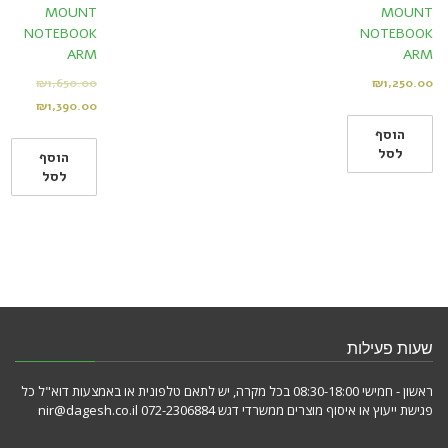
MOUNT
MOUNT
NOTEBOOK
NOTEBOOK
ARM
ARM
₪
1,650.00
₪
1,250.00
₪
1,390.00
הוסף
לסל
הוסף
לסל
שעות פעילות
ראשון - חמישי 08:30-18:00 בכל מקרה, יש לתאם טלפונית או באמצעות דוא"ל כל
פגישת ייעוץ או איסוף מוצרים ממשרדי דגש 072-2306884 nir@dagesh.co.il