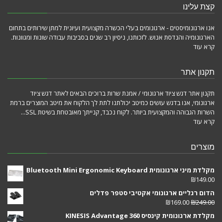
קצת עלינו
אנו ארגונומיסטים - ארגונומים בעלי הכשרה מקצועית ועיונית למתן שירותים בתחום
הארגונומיה והנדסת אנוש. לזכותנו, ניסיון רב שנים בסביבות עבודה שונות ומגוונות.
קרא עוד
תקנון אתר
תקנון אתר דגש ציוד ארגונומי / אמנת שרות ברוכים הבאים לאתר דגש ציוד
ארגונומי, אנו בדגש עושים כמיטב יכולתנו לתת לך הלקוח את מיטב המוצרים ברמת
השרות הגבוהה והמקצועית ביותר. לקוח נכבד, קנייתך מאובטחת בשיטת SSL...
קרא עוד
מוצרים
מקלדת מיני ארגונומית Bluetooth Mini Ergonomic Keyboard
₪
149.00
הדום רגליים ארגונומי אקטיבי סטפר פדלים
₪
169.00
₪
249.00
מקלדת ארגונומית קינסיס KINESIS Advantage 360