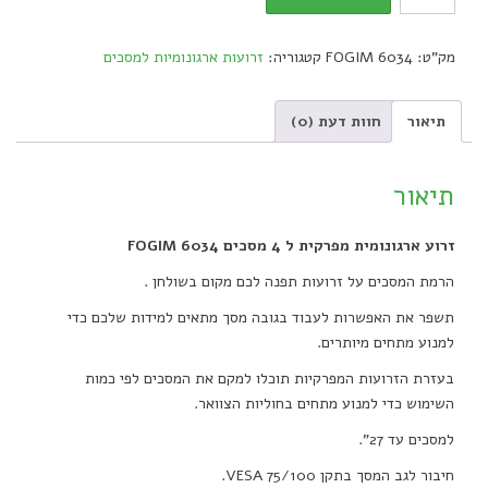
ארגונומית
מפרקית
מק"ט:
FOGIM 6034
קטגוריה:
זרועות ארגונומיות למסכים
ל
4
מסכים
תיאור
חוות דעת (0)
FOGIM
6034
quantity
תיאור
זרוע ארגונומית מפרקית ל 4 מסכים FOGIM 6034
הרמת המסכים על זרועות תפנה לכם מקום בשולחן .
תשפר את האפשרות לעבוד בגובה מסך מתאים למידות שלכם כדי
למנוע מתחים מיותרים.
בעזרת הזרועות המפרקיות תוכלו למקם את המסכים לפי כמות
השימוש כדי למנוע מתחים בחוליות הצוואר.
למסכים עד 27".
חיבור לגב המסך בתקן VESA 75/100.