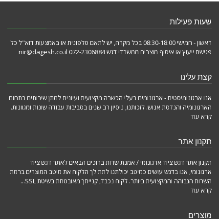
שעות פעילות
ראשון - חמישי 08:30-18:00 בכל מקרה, יש לתאם טלפונית או באמצעות דוא"ל כל
פגישת ייעוץ או איסוף מוצרים ממשרדי דגש 072-2306884 nir@dagesh.co.il
קצת עלינו
אנו ארגונומיסטים - ארגונומים בעלי הכשרה מקצועית ועיונית למתן שירותים בתחום
הארגונומיה והנדסת אנוש. לזכותנו, ניסיון רב שנים בסביבות עבודה שונות ומגוונות.
קרא עוד
תקנון אתר
תקנון אתר דגש ציוד ארגונומי / אמנת שרות ברוכים הבאים לאתר דגש ציוד
ארגונומי, אנו בדגש עושים כמיטב יכולתנו לתת לך הלקוח את מיטב המוצרים ברמת
השרות הגבוהה והמקצועית ביותר. לקוח נכבד, קנייתך מאובטחת בשיטת SSL...
קרא עוד
מוצרים