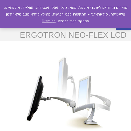
מחירים מיוחדים לעובדי אינטל, מטא, גוגל, אפל, אנבידיה, אפלייד, אינטואיט,
תפריט
פתח סרגל נגישות
פלייטיקה, סולאראדג' - התקשרו לפני רכישה. מומלץ לוודא מצב מלאי וזמן
אספקה לפני רכישה.
Dismiss
זרוע ארגונומית למסך מחשב
ERGOTRON NEO-FLEX LCD