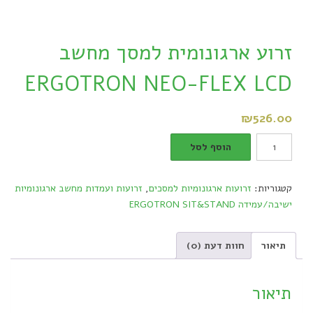
זרוע ארגונומית למסך מחשב
ERGOTRON NEO-FLEX LCD
₪
526.00
זרוע
הוסף לסל
ארגונומית
למסך
קטגוריות:
זרועות ארגונומיות למסכים
,
זרועות ועמדות מחשב ארגונומיות
מחשב
ישיבה/עמידה ERGOTRON SIT&STAND
ERGOTRON
NEO-
FLEX
תיאור
חוות דעת (0)
LCD
quantity
תיאור