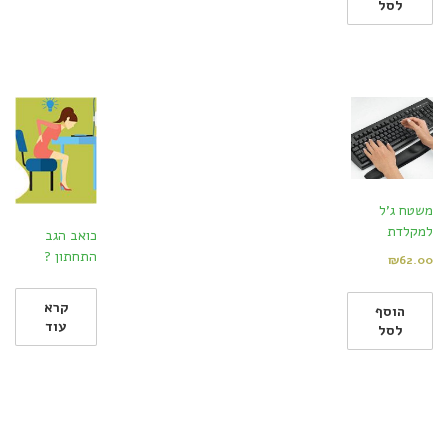
לסל
משטח ג'ל
למקלדת
כואב הגב
התחתון ?
₪
62.00
קרא
הוסף
עוד
לסל