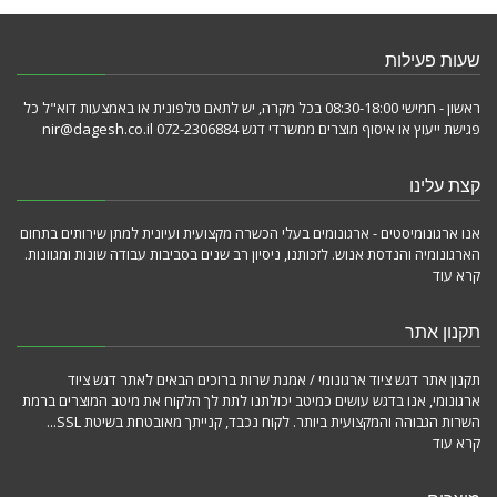
שעות פעילות
ראשון - חמישי 08:30-18:00 בכל מקרה, יש לתאם טלפונית או באמצעות דוא"ל כל
פגישת ייעוץ או איסוף מוצרים ממשרדי דגש 072-2306884 nir@dagesh.co.il
קצת עלינו
אנו ארגונומיסטים - ארגונומים בעלי הכשרה מקצועית ועיונית למתן שירותים בתחום
הארגונומיה והנדסת אנוש. לזכותנו, ניסיון רב שנים בסביבות עבודה שונות ומגוונות.
קרא עוד
תקנון אתר
תקנון אתר דגש ציוד ארגונומי / אמנת שרות ברוכים הבאים לאתר דגש ציוד
ארגונומי, אנו בדגש עושים כמיטב יכולתנו לתת לך הלקוח את מיטב המוצרים ברמת
השרות הגבוהה והמקצועית ביותר. לקוח נכבד, קנייתך מאובטחת בשיטת SSL...
קרא עוד