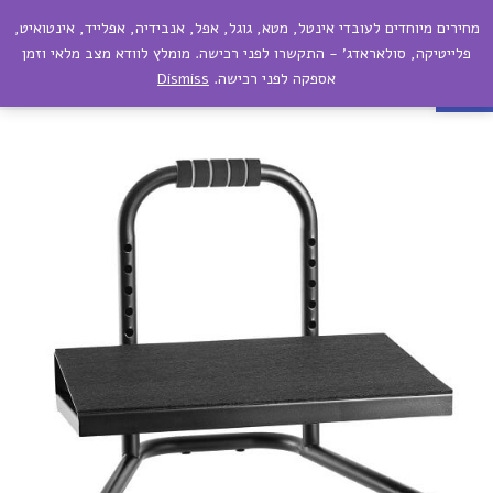
מחירים מיוחדים לעובדי אינטל, מטא, גוגל, אפל, אנבידיה, אפלייד, אינטואיט,
תפריט
פתח סרגל נגישות
פלייטיקה, סולאראדג' - התקשרו לפני רכישה. מומלץ לוודא מצב מלאי וזמן
אספקה לפני רכישה.
Dismiss
הדום רגליים גבוה