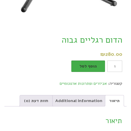
הדום רגליים גבוה
₪
280.00
הדום
הוסף לסל
רגליים
גבוה
קטגוריה:
אביזרים ופתרונות ארגונומיים
quantity
תיאור
Additional information
חוות דעת (0)
תיאור