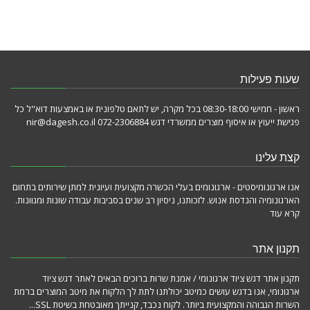
שעות פעילות
ראשון - חמישי 08:30-18:00 בכל מקרה, יש לתאם טלפונית או באמצעות דוא"ל כל
פגישת ייעוץ או איסוף מוצרים ממשרדי דגש 072-2306884 nir@dagesh.co.il
קצת עלינו
אנו ארגונומיסטים - ארגונומים בעלי הכשרה מקצועית ועיונית למתן שירותים בתחום
הארגונומיה והנדסת אנוש. לזכותנו, ניסיון רב שנים בסביבות עבודה שונות ומגוונות.
קרא עוד
תקנון אתר
תקנון אתר דגש ציוד ארגונומי / אמנת שרות ברוכים הבאים לאתר דגש ציוד
ארגונומי, אנו בדגש עושים כמיטב יכולתנו לתת לך הלקוח את מיטב המוצרים ברמת
השרות הגבוהה והמקצועית ביותר. לקוח נכבד, קנייתך מאובטחת בשיטת SSL...