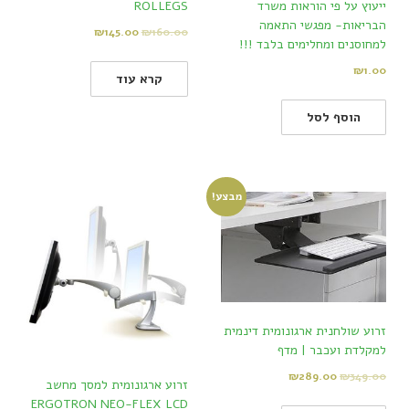
ייעוץ על פי הוראות משרד
ROLLEGS
הבריאות- מפגשי התאמה
₪
145.00
₪
160.00
למחוסנים ומחלימים בלבד !!!
₪
1.00
קרא עוד
הוסף לסל
מבצע!
זרוע שולחנית ארגונומית דינמית
למקלדת ועכבר | מדף
₪
289.00
₪
349.00
זרוע ארגונומית למסך מחשב
ERGOTRON NEO-FLEX LCD