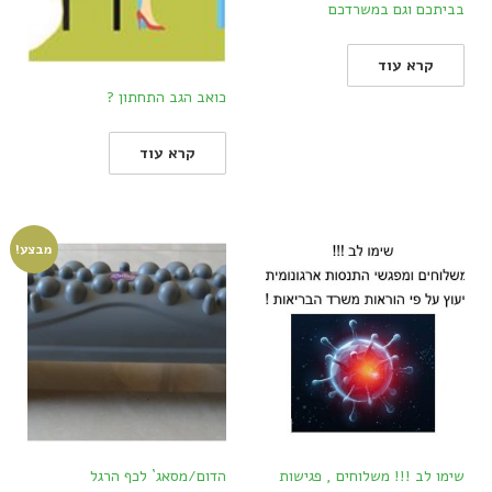
בביתכם וגם במשרדכם
קרא עוד
כואב הגב התחתון ?
קרא עוד
מבצע!
שימו לב !!! משלוחים , פגישות
הדום/מסאג` לכף הרגל