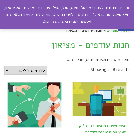
מחירים מיוחדים לעובדי אינטל, מטא, גוגל, אפל, אנבידיה, אפלייד, אינטואיט,
תפריט
פתח סרגל נגישות
פלייטיקה, סולאראדג' - התקשרו לפני רכישה. מומלץ לוודא מצב מלאי וזמן
אספקה לפני רכישה.
Dismiss
דגש
>
מוצרים
>
חנות עודפים - מציאון
חנות עודפים - מציאון
מוצרים שונים מעודפי יבוא, מכירות …
Showing all 8 results
משתמשים במחשב בבית ? קבלו
ייעוץ ארגונומי גם לילדכם