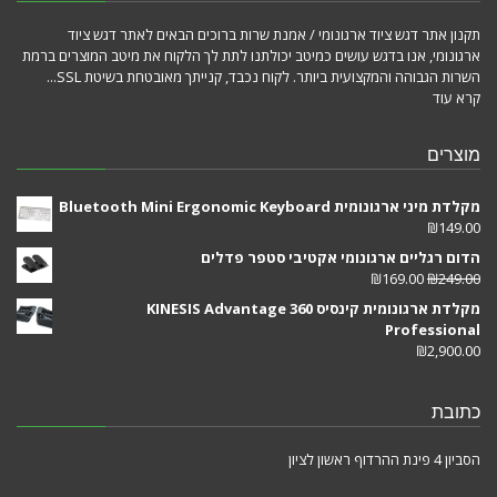
תקנון אתר דגש ציוד ארגונומי / אמנת שרות ברוכים הבאים לאתר דגש ציוד
ארגונומי, אנו בדגש עושים כמיטב יכולתנו לתת לך הלקוח את מיטב המוצרים ברמת
השרות הגבוהה והמקצועית ביותר. לקוח נכבד, קנייתך מאובטחת בשיטת SSL...
קרא עוד
מוצרים
מקלדת מיני ארגונומית Bluetooth Mini Ergonomic Keyboard
₪
149.00
הדום רגליים ארגונומי אקטיבי סטפר פדלים
₪
169.00
₪
249.00
מקלדת ארגונומית קינסיס KINESIS Advantage 360
Professional
₪
2,900.00
כתובת
הסביון 4 פינת ההרדוף ראשון לציון