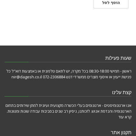
הוסף לסל
שעות פעילות
ראשון - חמישי 08:30-18:00 בכל מקרה, יש לתאם טלפונית או באמצעות דוא"ל כל
פגישת ייעוץ או איסוף מוצרים ממשרדי דגש 072-2306884 nir@dagesh.co.il
קצת עלינו
אנו ארגונומיסטים - ארגונומים בעלי הכשרה מקצועית ועיונית למתן שירותים בתחום
הארגונומיה והנדסת אנוש. לזכותנו, ניסיון רב שנים בסביבות עבודה שונות ומגוונות.
קרא עוד
תקנון אתר