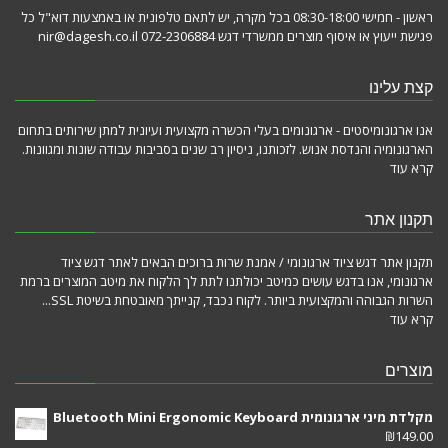
ראשון - חמישי 08:30-18:00 בכל מקרה, יש לתאם טלפונית או באמצעות דוא"ל כל
פגישת ייעוץ או איסוף מוצרים ממשרדי דגש 072-2306884 nir@dagesh.co.il
קצת עלינו
אנו ארגונומיסטים - ארגונומים בעלי הכשרה מקצועית ועיונית למתן שירותים בתחום
הארגונומיה והנדסת אנוש. לזכותנו, ניסיון רב שנים בסביבות עבודה שונות ומגוונות.
קרא עוד
תקנון אתר
תקנון אתר דגש ציוד ארגונומי / אמנת שרות ברוכים הבאים לאתר דגש ציוד
ארגונומי, אנו בדגש עושים כמיטב יכולתנו לתת לך הלקוח את מיטב המוצרים ברמת
השרות הגבוהה והמקצועית ביותר. לקוח נכבד, קנייתך מאובטחת בשיטת SSL...
קרא עוד
מוצרים
מקלדת מיני ארגונומית Bluetooth Mini Ergonomic Keyboard
₪
149.00