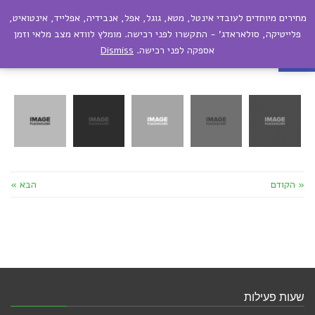
מחירים מיוחדים לעובדי אינטל, מטא, גוגל, אפל, אנבידיה, אפלייד, אינטואיט,
תפריט
פתח סרגל נגישות
פלייטיקה, סולאראדג' - התקשרו לפני רכישה. מומלץ לוודא מצב מלאי וזמן
אספקה לפני רכישה.
Dismiss
ציפורים ועופות
« הקודם
הבא »
שעות פעילות