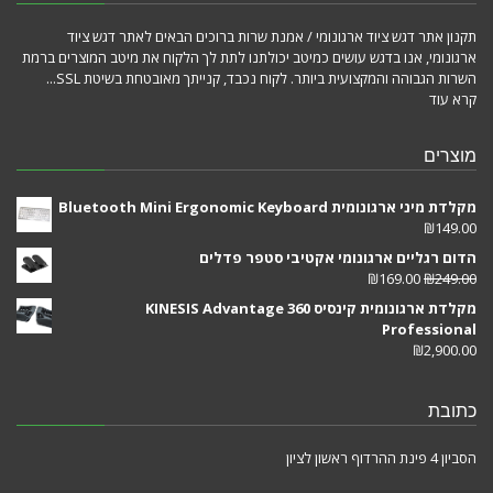
תקנון אתר דגש ציוד ארגונומי / אמנת שרות ברוכים הבאים לאתר דגש ציוד
ארגונומי, אנו בדגש עושים כמיטב יכולתנו לתת לך הלקוח את מיטב המוצרים ברמת
השרות הגבוהה והמקצועית ביותר. לקוח נכבד, קנייתך מאובטחת בשיטת SSL...
קרא עוד
מוצרים
מקלדת מיני ארגונומית Bluetooth Mini Ergonomic Keyboard
₪
149.00
הדום רגליים ארגונומי אקטיבי סטפר פדלים
₪
169.00
₪
249.00
מקלדת ארגונומית קינסיס KINESIS Advantage 360
Professional
₪
2,900.00
כתובת
הסביון 4 פינת ההרדוף ראשון לציון