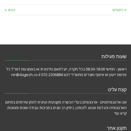
« הקודם
הבא »
שעות פעילות
ראשון - חמישי 08:30-18:00 בכל מקרה, יש לתאם טלפונית או באמצעות דוא"ל כל
פגישת ייעוץ או איסוף מוצרים ממשרדי דגש 072-2306884 nir@dagesh.co.il
קצת עלינו
אנו ארגונומיסטים - ארגונומים בעלי הכשרה מקצועית ועיונית למתן שירותים בתחום
הארגונומיה והנדסת אנוש. לזכותנו, ניסיון רב שנים בסביבות עבודה שונות ומגוונות.
קרא עוד
תקנון אתר