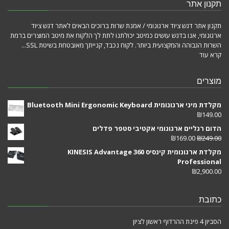
תקנון אתר
תקנון אתר דגש ציוד ארגונומי / אמנת שרות ברוכים הבאים לאתר דגש ציוד
ארגונומי, אנו בדגש עושים כמיטב יכולתנו לתת לך הלקוח את מיטב המוצרים ברמת
השרות הגבוהה והמקצועית ביותר. לקוח נכבד, קנייתך מאובטחת בשיטת SSL...
קרא עוד
מוצרים
מקלדת מיני ארגונומית Bluetooth Mini Ergonomic Keyboard
₪
149.00
הדום רגליים ארגונומי אקטיבי סטפר פדלים
₪
169.00
₪
249.00
מקלדת ארגונומית קינסיס KINESIS Advantage 360
Professional
₪
2,900.00
כתובת
הסביון 4 פינת ההרדוף ראשון לציון