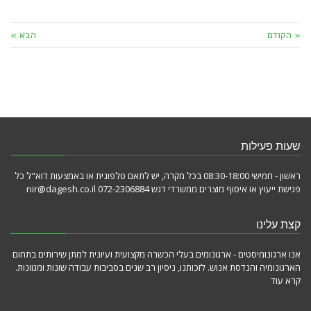
« הקודם
הבא »
שעות פעילות
ראשון - חמישי 08:30-18:00 בכל מקרה, יש לתאם טלפונית או באמצעות דוא"ל כל
פגישת ייעוץ או איסוף מוצרים ממשרדי דגש 072-2306884 nir@dagesh.co.il
קצת עלינו
אנו ארגונומיסטים - ארגונומים בעלי הכשרה מקצועית ועיונית למתן שירותים בתחום
הארגונומיה והנדסת אנוש. לזכותנו, ניסיון רב שנים בסביבות עבודה שונות ומגוונות.
קרא עוד