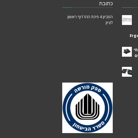
כתובת
הסביון 4 פינת ההרדוף ראשון
לציון
Erg
מי
ם