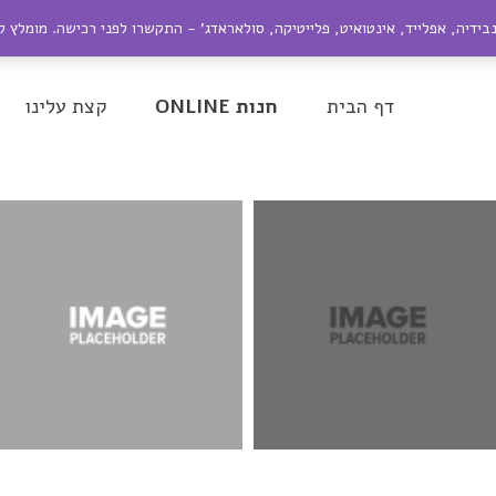
ייל:
nir@dagesh.co.il
נבידיה, אפלייד, אינטואיט, פלייטיקה, סולאראדג' - התקשרו לפני רכישה. מומלץ 
be
Google+
Twitter
Facebook
דף הבית
חנות ONLINE
קצת עלינו