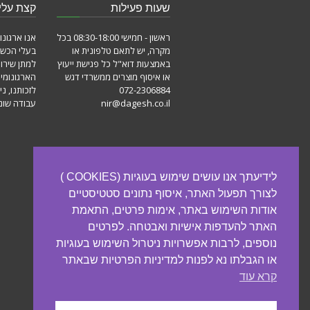
שעות פעילות
קצת עלינ
ראשון - חמישי 08:30-18:00 בכל
אנו ארגונו
מקרה, יש לתאם טלפונית או
בעלי הכשר
באמצעות דוא"ל כל פגישת ייעוץ
למתן שירו
או איסוף מוצרים ממשרדי דגש
הארגונומי
072-2306884
לזכותנו, ני
nir@dagesh.co.il
עבודה שונו
לידיעתך אנו עושים שימוש בעוגיות (COOKIES )
לצורך תפעול האתר, איסוף נתונים סטטיסטיים
אודות השימוש באתר, אימות פרטים, התאמת
האתר להעדפות אישיות ואבטחה. לפרטים
נוספים, לרבות אפשרויות ניטרול השימוש בעוגיות
או הגבלתו נא לפנות למדיניות הפרטיות שבאתר
קרא עוד
גלילה