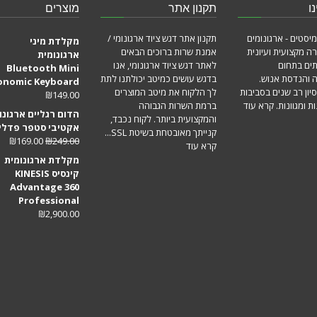
ו
תקנון אתר
מוצרים
מיסטים - ארגונומים
תקנון אתר דגש ציוד ארגונומי /
מקלדת מיני
ה מקצועית ועיונית
אמנת שרות ברוכים הבאים
ארגונומית
תים בתחום
לאתר דגש ציוד ארגונומי, אנו
Bluetooth Mini
ה והנדסת אנוש.
בדגש עושים כמיטב יכולתנו לתת
onomic Keyboard
סיון רב שנים בסביבות
לך הלקוח את מיטב המוצרים
₪
149.00
ת ומגוונות.
קרא עוד
ברמת השרות הגבוהה
הדום רגליים ארגונו
והמקצועית ביותר. לקוח נכבד,
אקטיבי סטפר פדלי
קנייתך מאובטחת בשיטת SSL...
₪
169.00
₪
249.00
קרא עוד
מקלדת ארגונומית
קינסיס KINESIS
Advantage 360
Professional
₪
2,900.00