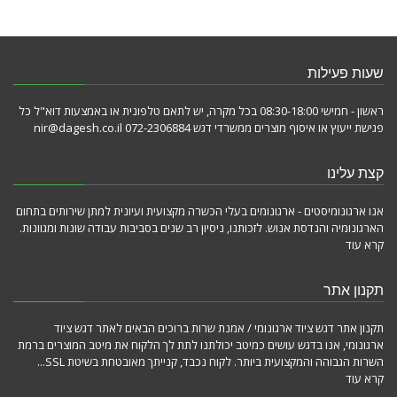
שעות פעילות
ראשון - חמישי 08:30-18:00 בכל מקרה, יש לתאם טלפונית או באמצעות דוא"ל כל
פגישת ייעוץ או איסוף מוצרים ממשרדי דגש 072-2306884 nir@dagesh.co.il
קצת עלינו
אנו ארגונומיסטים - ארגונומים בעלי הכשרה מקצועית ועיונית למתן שירותים בתחום
הארגונומיה והנדסת אנוש. לזכותנו, ניסיון רב שנים בסביבות עבודה שונות ומגוונות.
קרא עוד
תקנון אתר
תקנון אתר דגש ציוד ארגונומי / אמנת שרות ברוכים הבאים לאתר דגש ציוד
ארגונומי, אנו בדגש עושים כמיטב יכולתנו לתת לך הלקוח את מיטב המוצרים ברמת
השרות הגבוהה והמקצועית ביותר. לקוח נכבד, קנייתך מאובטחת בשיטת SSL...
קרא עוד