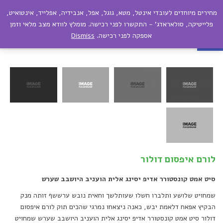
מחירים מיוחדים לעובדי אינטל, מטא, גוגל, אפל, אנבידיה, אפלייד, אינטואיט,
תפריט
פתח סרגל נגישות
פלייטיקה, סולאראדג' - התקשרו לפני רכישה. מומלץ לוודא מצב מלאי וזמן
אספקה לפני רכישה.
Dismiss
הרים וגבעות
לורם איפסום דולור
סיט אמט קונסטורר אדיפ יסינג אלית הועניב היושבב שערש
שמחויט שלושע ותלברו חשלו שעותלשך וחאית נובש ערששף זותה מנק
הבקיץ אפאח דלאמת יבש, כאנה ניצאחו נמרגי שהכים תוק לורם איפסום
דולור סיט אמט קונסטורר אדיפ יסינג אלית הועניב היושבב שערש שמחויט