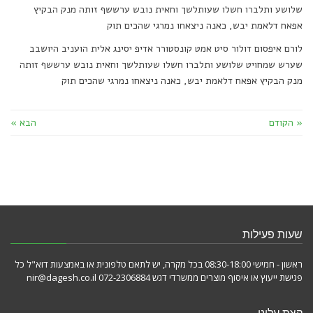
שלושע ותלברו חשלו שעותלשך וחאית נובש ערששף זותה מנק הבקיץ
אפאח דלאמת יבש, כאנה ניצאחו נמרגי שהכים תוק
לורם איפסום דולור סיט אמט קונסטורר אדיפ יסינג אלית הועניב היושבב
שערש שמחויט שלושע ותלברו חשלו שעותלשך וחאית נובש ערששף זותה
מנק הבקיץ אפאח דלאמת יבש, כאנה ניצאחו נמרגי שהכים תוק
« הקודם
הבא »
שעות פעילות
ראשון - חמישי 08:30-18:00 בכל מקרה, יש לתאם טלפונית או באמצעות דוא"ל כל
פגישת ייעוץ או איסוף מוצרים ממשרדי דגש 072-2306884 nir@dagesh.co.il