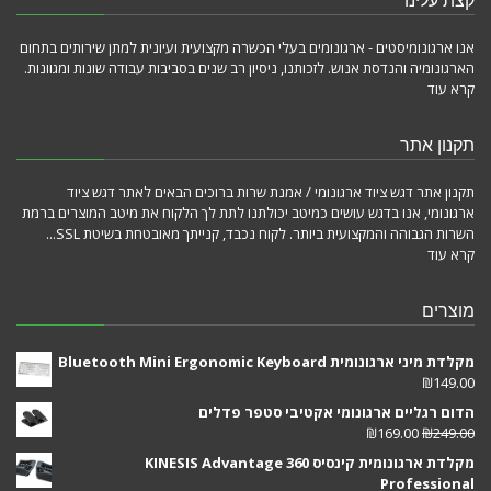
קצת עלינו
אנו ארגונומיסטים - ארגונומים בעלי הכשרה מקצועית ועיונית למתן שירותים בתחום
הארגונומיה והנדסת אנוש. לזכותנו, ניסיון רב שנים בסביבות עבודה שונות ומגוונות.
קרא עוד
תקנון אתר
תקנון אתר דגש ציוד ארגונומי / אמנת שרות ברוכים הבאים לאתר דגש ציוד
ארגונומי, אנו בדגש עושים כמיטב יכולתנו לתת לך הלקוח את מיטב המוצרים ברמת
השרות הגבוהה והמקצועית ביותר. לקוח נכבד, קנייתך מאובטחת בשיטת SSL...
קרא עוד
מוצרים
מקלדת מיני ארגונומית Bluetooth Mini Ergonomic Keyboard
₪
149.00
הדום רגליים ארגונומי אקטיבי סטפר פדלים
₪
169.00
₪
249.00
מקלדת ארגונומית קינסיס KINESIS Advantage 360
Professional