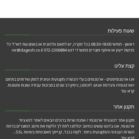
שעות פעילות
ראשון - חמישי 08:30-18:00 בכל מקרה, יש לתאם טלפונית או באמצעות דוא"ל כל
פגישת ייעוץ או איסוף מוצרים ממשרדי דגש 072-2306884 nir@dagesh.co.il
קצת עלינו
אנו ארגונומיסטים - ארגונומים בעלי הכשרה מקצועית ועיונית למתן שירותים בתחום
הארגונומיה והנדסת אנוש. לזכותנו, ניסיון רב שנים בסביבות עבודה שונות ומגוונות.
קרא עוד
תקנון אתר
תקנון אתר דגש ציוד ארגונומי / אמנת שרות ברוכים הבאים לאתר דגש ציוד
ארגונומי, אנו בדגש עושים כמיטב יכולתנו לתת לך הלקוח את מיטב המוצרים ברמת
השרות הגבוהה והמקצועית ביותר. לקוח נכבד, קנייתך מאובטחת בשיטת SSL...
קרא עוד