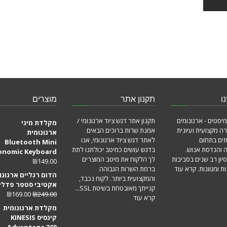
ו
תקנון אתר
מוצרים
מיסטים - ארגונומים
תקנון אתר דגש ציוד ארגונומי /
מקלדת מיני
ה מקצועית ועיונית
אמנת שרות ברוכים הבאים
ארגונומית
תים בתחום
לאתר דגש ציוד ארגונומי, אנו
Bluetooth Mini
ה והנדסת אנוש.
בדגש עושים כמיטב יכולתנו לתת
onomic Keyboard
סיון רב שנים בסביבות
לך הלקוח את מיטב המוצרים
₪
149.00
ת ומגוונות.
קרא עוד
ברמת השרות הגבוהה
הדום רגליים ארגונו
והמקצועית ביותר. לקוח נכבד,
אקטיבי סטפר פדלי
קנייתך מאובטחת בשיטת SSL...
₪
169.00
₪
249.00
קרא עוד
מקלדת ארגונומית
קינסיס KINESIS
Advantage 360