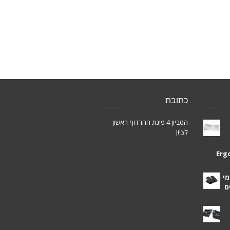
כתובת
הסביון 4 פינת ההרדוף ראשון
לציון
Erg
מי
ם