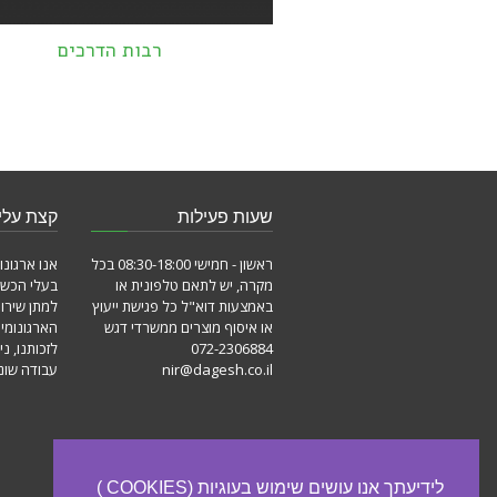
רבות הדרכים
שעות פעילות
קצת עלינ
ראשון - חמישי 08:30-18:00 בכל
אנו ארגונו
מקרה, יש לתאם טלפונית או
בעלי הכשר
באמצעות דוא"ל כל פגישת ייעוץ
למתן שירו
או איסוף מוצרים ממשרדי דגש
הארגונומי
072-2306884
לזכותנו, ני
nir@dagesh.co.il
עבודה שונו
לידיעתך אנו עושים שימוש בעוגיות (COOKIES )