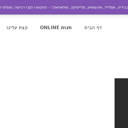
ייל:
nir@dagesh.co.il
נבידיה, אפלייד, אינטואיט, פלייטיקה, סולאראדג' - התקשרו לפני רכישה. מומלץ 
be
Google+
Twitter
Facebook
דף הבית
חנות ONLINE
קצת עלינו