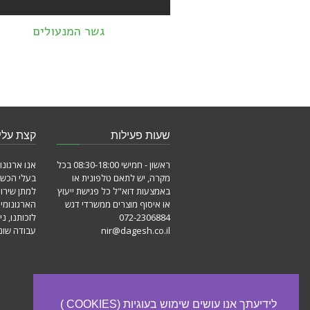
גשר המנעולים
שעות פעילות
קצת עלינ
ראשון - חמישי 08:30-18:00 בכל
אנו ארגונו
מקרה, יש לתאם טלפונית או
בעלי הכשר
באמצעות דוא"ל כל פגישת ייעוץ
למתן שירו
או איסוף מוצרים ממשרדי דגש
הארגונומי
072-2306884
לזכותנו, ני
nir@dagesh.co.il
עבודה שונו
לידיעתך אנו עושים שימוש בעוגיות (COOKIES )