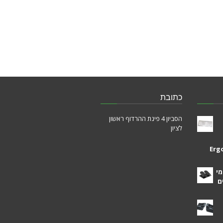
כתובת
הסביון 4 פינת ההרדוף ראשון
לציון
Erg
מי
ם