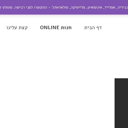
ייל:
nir@dagesh.co.il
נבידיה, אפלייד, אינטואיט, פלייטיקה, סולאראדג' - התקשרו לפני רכישה. מומלץ 
be
Google+
Twitter
Facebook
דף הבית
חנות ONLINE
קצת עלינו