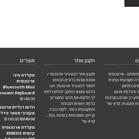
ו
תקנון אתר
מוצרים
מיסטים - ארגונומים
תקנון אתר דגש ציוד ארגונומי /
מקלדת מיני
ה מקצועית ועיונית
אמנת שרות ברוכים הבאים
ארגונומית
תים בתחום
לאתר דגש ציוד ארגונומי, אנו
Bluetooth Mini
ה והנדסת אנוש.
בדגש עושים כמיטב יכולתנו לתת
onomic Keyboard
סיון רב שנים בסביבות
לך הלקוח את מיטב המוצרים
₪
149.00
ת ומגוונות.
קרא עוד
ברמת השרות הגבוהה
הדום רגליים ארגונו
והמקצועית ביותר. לקוח נכבד,
אקטיבי סטפר פדלי
קנייתך מאובטחת בשיטת SSL...
₪
169.00
₪
249.00
קרא עוד
מקלדת ארגונומית
קינסיס KINESIS
Advantage 360