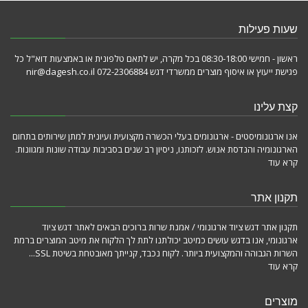
שעות פעילות
ראשון - חמישי 08:30-18:00 בכל מקרה, יש לתאם טלפונית או באמצעות דוא"ל כל
פגישת ייעוץ או איסוף מוצרים ממשרדי דגש 072-2306884 nir@dagesh.co.il
קצת עלינו
אנו ארגונומיסטים - ארגונומים בעלי הכשרה מקצועית ועיונית למתן שירותים בתחום
הארגונומיה והנדסת אנוש. לזכותנו, ניסיון רב שנים בסביבות עבודה שונות ומגוונות.
קרא עוד
תקנון אתר
תקנון אתר דגש ציוד ארגונומי / אמנת שרות ברוכים הבאים לאתר דגש ציוד
ארגונומי, אנו בדגש עושים כמיטב יכולתנו לתת לך הלקוח את מיטב המוצרים ברמת
השרות הגבוהה והמקצועית ביותר. לקוח נכבד, קנייתך מאובטחת בשיטת SSL...
קרא עוד
מוצרים