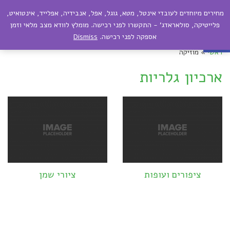
מחירים מיוחדים לעובדי אינטל, מטא, גוגל, אפל, אנבידיה, אפלייד, אינטואיט,
תפריט
פתח סרגל נגישות
פלייטיקה, סולאראדג' - התקשרו לפני רכישה. מומלץ לוודא מצב מלאי וזמן
אספקה לפני רכישה.
Dismiss
ראשי
»
מוזיקה
ארכיון גלריות
ציפורים ועופות
ציורי שמן