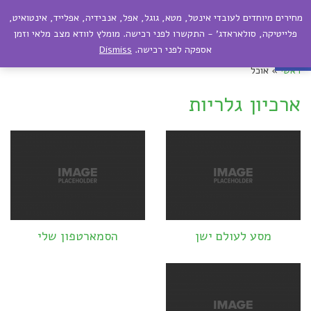
מחירים מיוחדים לעובדי אינטל, מטא, גוגל, אפל, אנבידיה, אפלייד, אינטואיט,
תפריט
פתח סרגל נגישות
פלייטיקה, סולאראדג' - התקשרו לפני רכישה. מומלץ לוודא מצב מלאי וזמן
אספקה לפני רכישה.
Dismiss
ראשי
»
אוכל
ארכיון גלריות
מסע לעולם ישן
הסמארטפון שלי