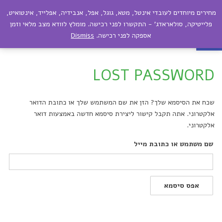
מחירים מיוחדים לעובדי אינטל, מטא, גוגל, אפל, אנבידיה, אפלייד, אינטואיט,
תפריט
פתח סרגל נגישות
פלייטיקה, סולאראדג' - התקשרו לפני רכישה. מומלץ לוודא מצב מלאי וזמן
אספקה לפני רכישה.
Dismiss
החשבון שלי
LOST PASSWORD
שכח את הסיסמא שלך? הזן את שם המשתמש שלך או כתובת הדואר
אלקטרוני. אתה תקבל קישור ליצירת סיסמא חדשה באמצעות דואר
אלקטרוני.
שם משתמש או כתובת מייל
אפס סיסמא