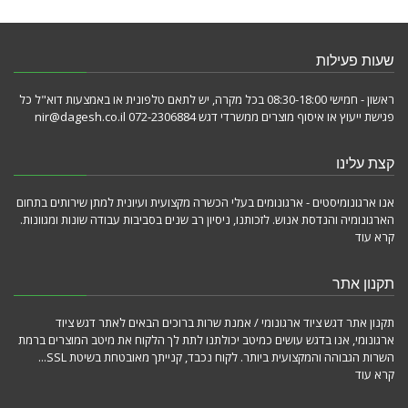
שעות פעילות
ראשון - חמישי 08:30-18:00 בכל מקרה, יש לתאם טלפונית או באמצעות דוא"ל כל
פגישת ייעוץ או איסוף מוצרים ממשרדי דגש 072-2306884 nir@dagesh.co.il
קצת עלינו
אנו ארגונומיסטים - ארגונומים בעלי הכשרה מקצועית ועיונית למתן שירותים בתחום
הארגונומיה והנדסת אנוש. לזכותנו, ניסיון רב שנים בסביבות עבודה שונות ומגוונות.
קרא עוד
תקנון אתר
תקנון אתר דגש ציוד ארגונומי / אמנת שרות ברוכים הבאים לאתר דגש ציוד
ארגונומי, אנו בדגש עושים כמיטב יכולתנו לתת לך הלקוח את מיטב המוצרים ברמת
השרות הגבוהה והמקצועית ביותר. לקוח נכבד, קנייתך מאובטחת בשיטת SSL...
קרא עוד