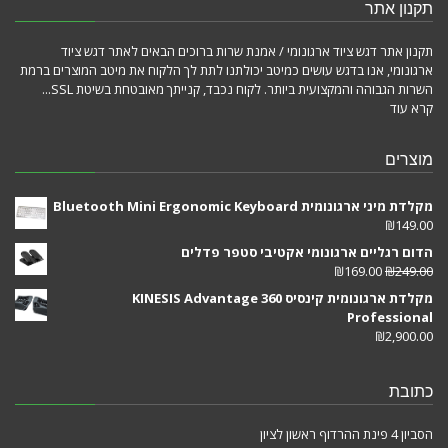
תקנון אתר
תקנון אתר דגש ציוד ארגונומי / אמנת שרות ברוכים הבאים לאתר דגש ציוד
ארגונומי, אנו בדגש עושים כמיטב יכולתנו לתת לך הלקוח את מיטב המוצרים ברמת
השרות הגבוהה והמקצועית ביותר. לקוח נכבד, קנייתך מאובטחת בשיטת SSL...
קרא עוד
מוצרים
מקלדת מיני ארגונומית Bluetooth Mini Ergonomic Keyboard
₪
149.00
הדום רגליים ארגונומי אקטיבי סטפר פדלים
₪
169.00
₪
249.00
מקלדת ארגונומית קינסיס KINESIS Advantage 360
Professional
₪
2,900.00
כתובת
הסביון 4 פינת ההרדוף ראשון לציון