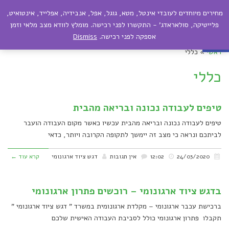
מחירים מיוחדים לעובדי אינטל, מטא, גוגל, אפל, אנבידיה, אפלייד, אינטואיט,
תפריט
פתח סרגל נגישות
פלייטיקה, סולאראדג' - התקשרו לפני רכישה. מומלץ לוודא מצב מלאי וזמן
אספקה לפני רכישה.
Dismiss
ראשי
»
כללי
כללי
טיפים לעבודה נכונה ובריאה מהבית
טיפים לעבודה נכונה ובריאה מהבית עכשיו כאשר מקום העבודה הועבר
לביתכם ונראה כי מצב זה יימשך לתקופה הקרובה ויותר, כדאי
24/03/2020
12:02
אין תגובות
דגש ציוד ארגונומי
קרא עוד ←
בדגש ציוד ארגונומי – רוכשים פתרון ארגונומי
ברכישת עכבר ארגונומי – מקלדת ארגונומית במשרד " דגש ציוד ארגונומי "
תקבלו פתרון ארגונומי כולל לסביבת העבודה האישית שלכם