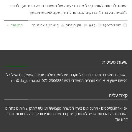
המוסד לביטוח לאומי קיבל את תביעתה של תושבת חיפה כבת 30, להכיר
כ"פגיעה בעבודה" בנזקים שנגרמו לידיה, עקב שימוש ממושך
29/07/2017
9:23
אין תגובות
דגש ציוד ארגונומי
קרא עוד ←
שעות פעילות
ראשון - חמישי 08:30-18:00 בכל מקרה, יש לתאם טלפונית או באמצעות דוא"ל כל
פגישת ייעוץ או איסוף מוצרים ממשרדי דגש 072-2306884 nir@dagesh.co.il
קצת עלינו
אנו ארגונומיסטים - ארגונומים בעלי הכשרה מקצועית ועיונית למתן שירותים בתחום
הארגונומיה והנדסת אנוש. לזכותנו, ניסיון רב שנים בסביבות עבודה שונות ומגוונות.
קרא עוד