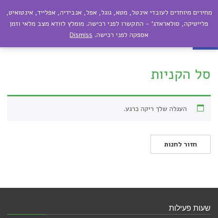
מחירים מיוחדים לעובדי אינטל, מטא, גוגל, אפל, אנבידיה, אפלייד, אינטואיט,
תפריט
פתח סרגל נגישות
פלייטיקה, סולאראדג' - התקשרו לפני רכישה. מומלץ לוודא מצב מלאי וזמן
אספקה לפני רכישה.
Dismiss
סל הקניות
סל הקניות
העגלה שלך ריקה כרגע.
חזור לחנות
שעות פעילות