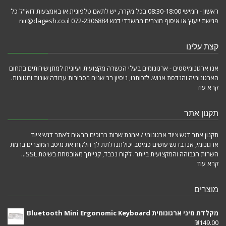
ראשון - חמישי 08:30-18:00 בכל מקרה, יש לתאם טלפונית או באמצעות דוא"ל כל
פגישת ייעוץ או איסוף מוצרים ממשרדי דגש 072-2306884 nir@dagesh.co.il
קצת עלינו
אנו ארגונומיסטים - ארגונומים בעלי הכשרה מקצועית ועיונית למתן שירותים בתחום
הארגונומיה והנדסת אנוש. לזכותנו, ניסיון רב שנים בסביבות עבודה שונות ומגוונות.
קרא עוד
תקנון אתר
תקנון אתר דגש ציוד ארגונומי / אמנת שרות ברוכים הבאים לאתר דגש ציוד
ארגונומי, אנו בדגש עושים כמיטב יכולתנו לתת לך הלקוח את מיטב המוצרים ברמת
השרות הגבוהה והמקצועית ביותר. לקוח נכבד, קנייתך מאובטחת בשיטת SSL...
קרא עוד
מוצרים
מקלדת מיני ארגונומית Bluetooth Mini Ergonomic Keyboard
₪
149.00