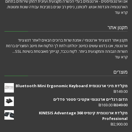
אנו ארגונומיסטים - ארגונומים בעלי הכשרה מקצועית ועיונית למתן שירותים בתחום
הארגונומיה והנדסת אנוש. לזכותנו, ניסיון רב שנים בסביבות עבודה שונות ומגוונות.
קרא עוד
תקנון אתר
תקנון אתר דגש ציוד ארגונומי / אמנת שרות ברוכים הבאים לאתר דגש ציוד
ארגונומי, אנו בדגש עושים כמיטב יכולתנו לתת לך הלקוח את מיטב המוצרים ברמת
השרות הגבוהה והמקצועית ביותר. לקוח נכבד, קנייתך מאובטחת בשיטת SSL...
קרא עוד
מוצרים
מקלדת מיני ארגונומית Bluetooth Mini Ergonomic Keyboard
₪
149.00
הדום רגליים ארגונומי אקטיבי סטפר פדלים
₪
169.00
₪
249.00
מקלדת ארגונומית קינסיס KINESIS Advantage 360
Professional
₪
2,900.00