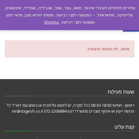
מחירים מיוחדים לעובדי אינטל, מטא, גוגל, אפל, אנבידיה, אפלייד, אינטואיט,
תפריט
פתח סרגל נגישות
פלייטיקה, סולאראדג' - התקשרו לפני רכישה. מומלץ לוודא מצב מלאי וזמן
אספקה לפני רכישה.
Dismiss
בלוג – גריד 4
אופס, לא נמצאו תוצאות.
שעות פעילות
ראשון - חמישי 08:30-18:00 בכל מקרה, יש לתאם טלפונית או באמצעות דוא"ל כל
פגישת ייעוץ או איסוף מוצרים ממשרדי דגש 072-2306884 nir@dagesh.co.il
קצת עלינו