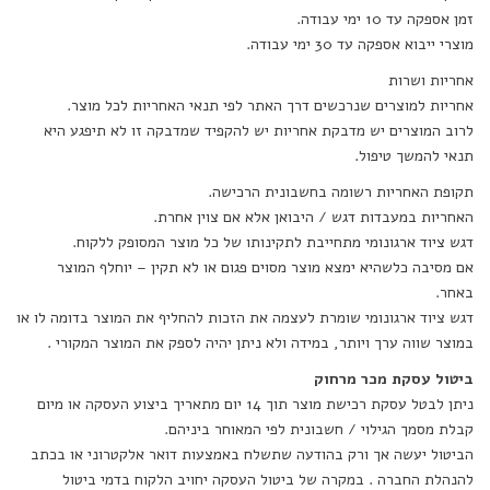
זמן אספקה עד 10 ימי עבודה.
מוצרי ייבוא אספקה עד 30 ימי עבודה.
אחריות ושרות
אחריות למוצרים שנרכשים דרך האתר לפי תנאי האחריות לכל מוצר.
לרוב המוצרים יש מדבקת אחריות יש להקפיד שמדבקה זו לא תיפגע היא
תנאי להמשך טיפול.
תקופת האחריות רשומה בחשבונית הרכישה.
האחריות במעבדות דגש / היבואן אלא אם צוין אחרת.
דגש ציוד ארגונומי מתחייבת לתקינותו של כל מוצר המסופק ללקוח.
אם מסיבה כלשהיא ימצא מוצר מסוים פגום או לא תקין – יוחלף המוצר
באחר.
דגש ציוד ארגונומי שומרת לעצמה את הזכות להחליף את המוצר בדומה לו או
במוצר שווה ערך ויותר, במידה ולא ניתן יהיה לספק את המוצר המקורי .
ביטול עסקת מכר מרחוק
ניתן לבטל עסקת רכישת מוצר תוך 14 יום מתאריך ביצוע העסקה או מיום
קבלת מסמך הגילוי / חשבונית לפי המאוחר ביניהם.
הביטול יעשה אך ורק בהודעה שתשלח באמצעות דואר אלקטרוני או בכתב
להנהלת החברה . במקרה של ביטול העסקה יחויב הלקוח בדמי ביטול