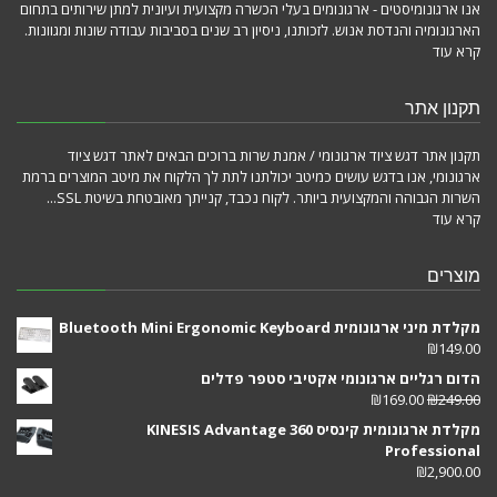
אנו ארגונומיסטים - ארגונומים בעלי הכשרה מקצועית ועיונית למתן שירותים בתחום
הארגונומיה והנדסת אנוש. לזכותנו, ניסיון רב שנים בסביבות עבודה שונות ומגוונות.
קרא עוד
תקנון אתר
תקנון אתר דגש ציוד ארגונומי / אמנת שרות ברוכים הבאים לאתר דגש ציוד
ארגונומי, אנו בדגש עושים כמיטב יכולתנו לתת לך הלקוח את מיטב המוצרים ברמת
השרות הגבוהה והמקצועית ביותר. לקוח נכבד, קנייתך מאובטחת בשיטת SSL...
קרא עוד
מוצרים
מקלדת מיני ארגונומית Bluetooth Mini Ergonomic Keyboard
₪
149.00
הדום רגליים ארגונומי אקטיבי סטפר פדלים
₪
169.00
₪
249.00
מקלדת ארגונומית קינסיס KINESIS Advantage 360
Professional
₪
2,900.00