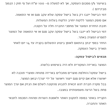
בשיעור 5% מסכום העסקה, אך לא למעלה מ- 100 ש"ח ועל פי חוק ( הנמוך
מביניהם ).
דמי הביטול ייגבו רק בשל ביטול עסקה שלא עקב פגם או אי התאמה.
אם סופק המוצר ללקוח יחויב הלקוח בעלות המשלוח.
חובת החזרת המוצר אל מחסני החברה חלה על הקונה.
דמי הביטול לא ייגבו בשל ביטול עסקה עקב פגם או אי התאמה של המוצר
למפרט המצוין באתר.
החזר כספי ינתן בהתאם לאופן ביצוע התשלום בקניה עד 14 יום לאחר
תאריך ביטול העסקה.
תנאים לביטול עסקה:
המוצר באריזה המקורית ולא היה בשימוש כלשהו.
ביטול עסקה/החלפת מוצרים מתכלים באריזה פתוחה ומוצרי תוכנה לא
יאושרו אלא אם קיים פגם ייצור ויאושר על ידי יצרן/יבואן המוצר.
בכל מקרה חברת דגש זכאית לתבוע מהקונה לשלם את הנזק אם ערך המוצר
פחת בשל הרעה משמעותית במצבו..
הקנייה באתר כפופה לתקנון האתר ולאמנת השרות ומהווה הסכמה לתנאי
האתר והחברה.