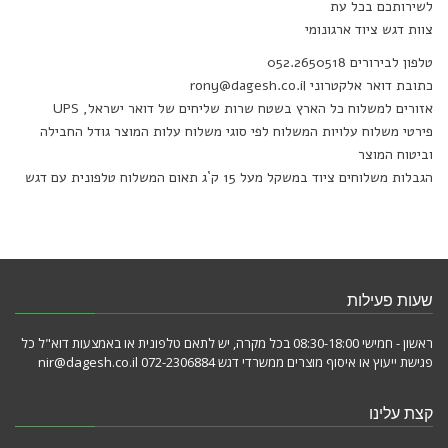
לשירותכם בכל עת
צוות דגש ציוד ארגונומי
טלפון לבירורים 052.2650518
כתובת דואר אלקטרוני rony@dagesh.co.il
אזורים למשלוח כל הארץ בשטח שרות שליחים של דואר ישראל, UPS
פירטי משלוח עלויות המשלוח לפי סוגי משלוח עלות המוצר גודל החבילה
וביטוח המוצר
הגבלות משלוחים ציוד במשקל מעל 15 ק`ג תאום המשלוח טלפונית עם דגש
שעות פעילות
ראשון - חמישי 08:30-18:00 בכל מקרה, יש לתאם טלפונית או באמצעות דוא"ל כל
פגישת ייעוץ או איסוף מוצרים ממשרדי דגש 072-2306884 nir@dagesh.co.il
קצת עלינו