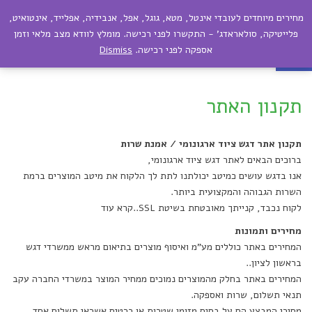
מחירים מיוחדים לעובדי אינטל, מטא, גוגל, אפל, אנבידיה, אפלייד, אינטואיט,
תפריט
פתח סרגל נגישות
פלייטיקה, סולאראדג' - התקשרו לפני רכישה. מומלץ לוודא מצב מלאי וזמן
אספקה לפני רכישה.
Dismiss
תקנון האתר
תקנון האתר
תקנון אתר דגש ציוד ארגונומי / אמנת שרות
ברוכים הבאים לאתר דגש ציוד ארגונומי,
אנו בדגש עושים כמיטב יכולתנו לתת לך הלקוח את מיטב המוצרים ברמת
השרות הגבוהה והמקצועית ביותר.
לקוח נכבד, קנייתך מאובטחת בשיטת SSL..קרא עוד
מחירים ותמונות
המחירים באתר כוללים מע"מ ואיסוף מוצרים בתיאום מראש ממשרדי דגש
בראשון לציון..
המחירים באתר בחלק מהמוצרים נמוכים ממחיר המוצר במשרדי החברה עקב
תנאי תשלום, שרות ואספקה.
מחירי המבצע הם על בסיס מזומן שטרות או כרטיס אשראי תשלום אחד.